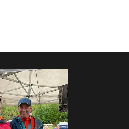
d
Fellestreninger
Om Oss