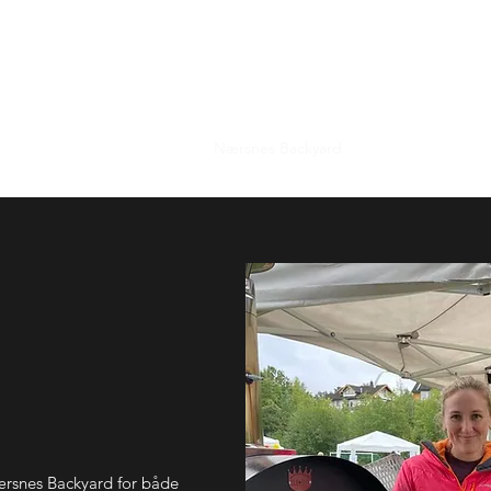
Nærsnes Løpeklubb Bamford1869
Post@Bamford1869.no
ding / Fordeler
Klubbtøy
Nærsnes Backyard
Bamford Frontyar
Nærsnes Backyard for både