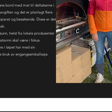
ne bord med mat til deltakerne i
avgiften og det er planlagt flere
eapparat og besøkende. Disse er det
bak.
sunn, helst fra lokale produsenter
tsvinn skal være i fokus.
rne i løpet har med sin
e bruk av engangsemballasje.